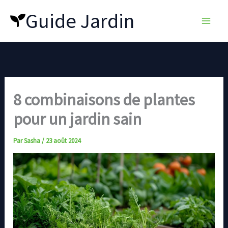
Aller
Guide Jardin
au
contenu
8 combinaisons de plantes
pour un jardin sain
Par
Sasha
/
23 août 2024