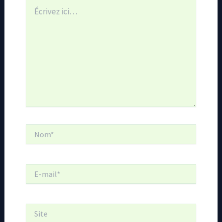
Écrivez
ici…
Nom*
E-
mail*
Site